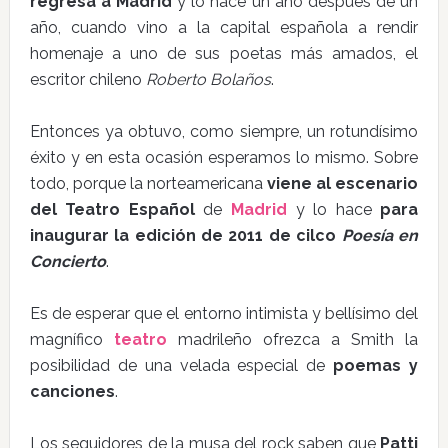
regresa a Madrid
y lo hace un año después de un
año, cuando vino a la capital española a rendir
homenaje a uno de sus poetas más amados, el
escritor chileno
Roberto Bolaños
.
Entonces ya obtuvo, como siempre, un rotundísimo
éxito y en esta ocasión esperamos lo mismo. Sobre
todo, porque la norteamericana
viene al escenario
del Teatro Español
de
Madrid
y lo hace
para
inaugurar la edición de 2011 de cilco
Poesía en
Concierto
.
Es de esperar que el entorno intimista y bellísimo del
magnífico
teatro
madrileño ofrezca a Smith la
posibilidad de una velada especial de
poemas y
canciones
.
Los seguidores de la musa del rock saben que
Patti