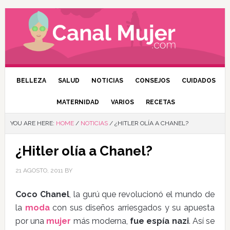
BELLEZA
SALUD
NOTICIAS
CONSEJOS
CUIDADOS
MATERNIDAD
VARIOS
RECETAS
YOU ARE HERE:
HOME
/
NOTICIAS
/
¿HITLER OLÍA A CHANEL?
¿Hitler olía a Chanel?
21 AGOSTO, 2011
BY
Coco Chanel
, la gurú que revolucionó el mundo de
la
moda
con sus diseños arriesgados y su apuesta
por una
mujer
más moderna,
fue espía nazi
. Así se