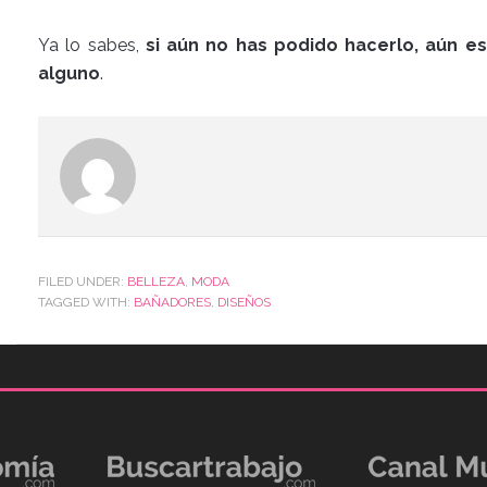
Ya lo sabes,
si aún no has podido hacerlo, aún e
alguno
.
FILED UNDER:
BELLEZA
,
MODA
TAGGED WITH:
BAÑADORES
,
DISEÑOS