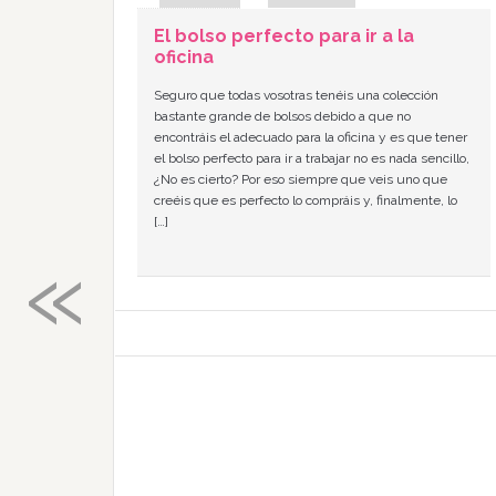
El bolso perfecto para ir a la
oficina
Seguro que todas vosotras tenéis una colección
bastante grande de bolsos debido a que no
encontráis el adecuado para la oficina y es que tener
el bolso perfecto para ir a trabajar no es nada sencillo,
¿No es cierto? Por eso siempre que veis uno que
creéis que es perfecto lo compráis y, finalmente, lo
[…]
«