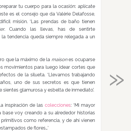
eparar tu cuerpo para la ocasión: aplícate
ste es el consejo que da Valérie Delafosse,
difícil misión. ‘Las prendas de baño tienen
er
. Cuando las llevas, has de sentirte
 la tendencia queda siempre relegada a un
aro que la máximo de la
maison
es ocuparse
»
los movimientos para luego idear cortes que
ectos de la silueta. ‘Llevamos trabajando
años, uno de sus secretos es que tienen
e sientes glamurosa y esbelta de inmediato’.
a inspiración de las
colecciones
: ‘Mi mayor
a base voy creando a su alrededor historias
rimitivos como referencia, y de ahí vienen
 estampados de flores…’