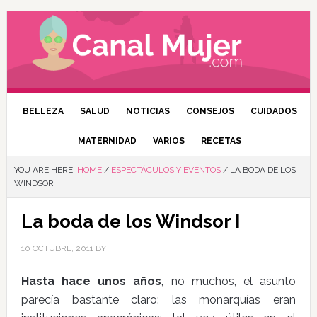
BELLEZA
SALUD
NOTICIAS
CONSEJOS
CUIDADOS
MATERNIDAD
VARIOS
RECETAS
YOU ARE HERE:
HOME
/
ESPECTÁCULOS Y EVENTOS
/
LA BODA DE LOS
WINDSOR I
La boda de los Windsor I
10 OCTUBRE, 2011
BY
Hasta hace unos años
, no muchos, el asunto
parecía bastante claro: las monarquías eran