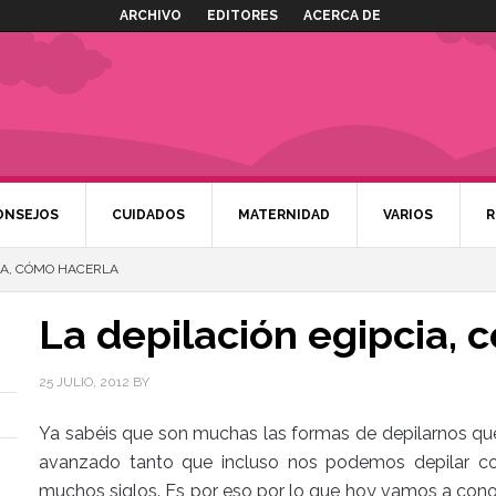
ARCHIVO
EDITORES
ACERCA DE
ONSEJOS
CUIDADOS
MATERNIDAD
VARIOS
R
IA, CÓMO HACERLA
La depilación egipcia, 
25 JULIO, 2012
BY
Ya sabéis que son muchas las formas de depilarnos que
avanzado tanto que incluso nos podemos depilar co
muchos siglos. Es por eso por lo que hoy vamos a con