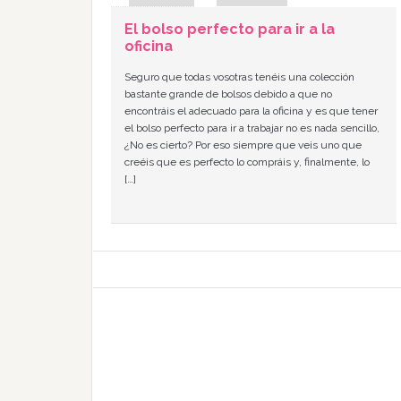
El bolso perfecto para ir a la
oficina
Seguro que todas vosotras tenéis una colección
bastante grande de bolsos debido a que no
encontráis el adecuado para la oficina y es que tener
el bolso perfecto para ir a trabajar no es nada sencillo,
¿No es cierto? Por eso siempre que veis uno que
creéis que es perfecto lo compráis y, finalmente, lo
[…]