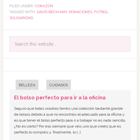
FILED UNDER:
CORAZÓN
TAGGED WITH:
DAVID BECKHAM
,
DONACIONES
,
FÚTBOL
,
SOLIDARIDAD
BELLEZA
CUIDADOS
El bolso perfecto para ir a la oficina
Seguro que todas vosotras tenéis una colección bastante grande
de bolsos debido a que no encontráis el adecuado para la oficina y
es que tener el bolso perfecto para ir a trabajar no es nada sencillo,
¿No es cierto? Por eso siempre que veis uno que creéis que es
perfecto lo compráis y, finalmente, lo […]