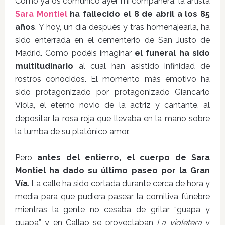
Como ya os comunicó ayer mi compañera, la artista
Sara Montiel
ha fallecido el 8 de abril a los 85
años
. Y hoy, un día después y tras homenajearla, ha
sido enterrada en el cementerio de San Justo de
Madrid. Como podéis imaginar
el funeral ha sido
multitudinario
al cual han asistido infinidad de
rostros conocidos. El momento más emotivo ha
sido protagonizado por protagonizado Giancarlo
Viola, el eterno novio de la actriz y cantante, al
depositar la rosa roja que llevaba en la mano sobre
la tumba de su platónico amor.
Pero
antes del entierro, el cuerpo de Sara
Montiel ha dado su último paseo por la Gran
Vía
. La calle ha sido cortada durante cerca de hora y
media para que pudiera pasear la comitiva fúnebre
mientras la gente no cesaba de gritar “guapa y
guapa” y en Callao se proyectaban
La violetera
y