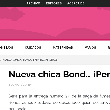
ARCHIVO
EDITORES
ACERCA DE
ONSEJOS
CUIDADOS
MATERNIDAD
VARIOS
R
/
NUEVA CHICA BOND… ¡PENÉLOPE CRUZ!
Nueva chica Bond… ¡Pe
4 JUNIO, 2013
BY
Sería para la entrega número 24 de la saga de filme
Bond… aunque todavía se desconoce quién se atreverá 
personaje.