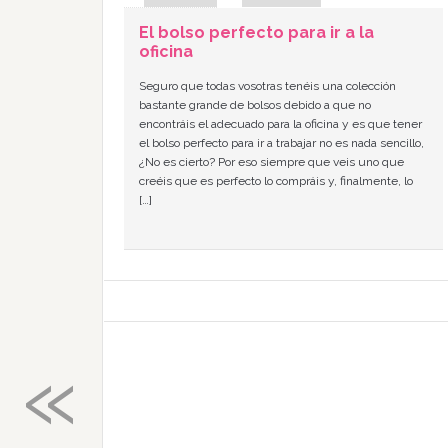
El bolso perfecto para ir a la
oficina
Seguro que todas vosotras tenéis una colección
bastante grande de bolsos debido a que no
encontráis el adecuado para la oficina y es que tener
el bolso perfecto para ir a trabajar no es nada sencillo,
¿No es cierto? Por eso siempre que veis uno que
creéis que es perfecto lo compráis y, finalmente, lo
[…]
«