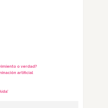
vimiento o verdad?
nación artificial
Aída’