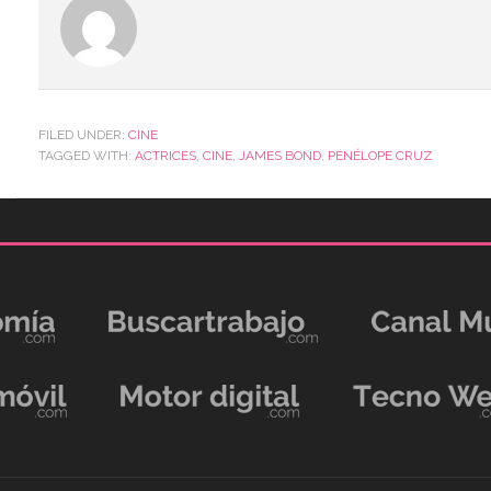
FILED UNDER:
CINE
TAGGED WITH:
ACTRICES
,
CINE
,
JAMES BOND
,
PENÉLOPE CRUZ