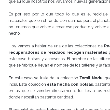
que aunque nosotros nos vayamos, nuevas generaciones 
Es por eso por lo que todo lo que es el reciclaje
materiales que, en el fondo, son dañinos para el planeta,
no tenemos que volver a crear ese producto y volver a 
hecho.
Hoy vamos a hablar de una de las colecciones de
Ra
recuperadores de residuos recogen materiales p
este caso bolsos y accesorios. El nombre de las difer
que se fabrique, llevan el nombre de los talleres y la fáb
En este caso se trata de la colección
Tamil Nadu
, q
India. Esta colección
está hecha
con bolsas
, bastant
en las que se venden directamente los tés a los rest
donde necesitan bastante cantidad.
El material de estos bolsos es muy fuerte, además de 