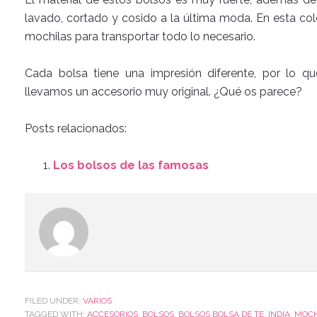
lavado, cortado y cosido a la última moda. En esta co
mochilas para transportar todo lo necesario.
Cada bolsa tiene una impresión diferente, por lo q
llevamos un accesorio muy original. ¿Qué os parece?
Posts relacionados:
Los bolsos de las famosas
FILED UNDER:
VARIOS
TAGGED WITH:
ACCESORIOS
,
BOLSOS
,
BOLSOS BOLSA DE TE
,
INDIA
,
MOCH