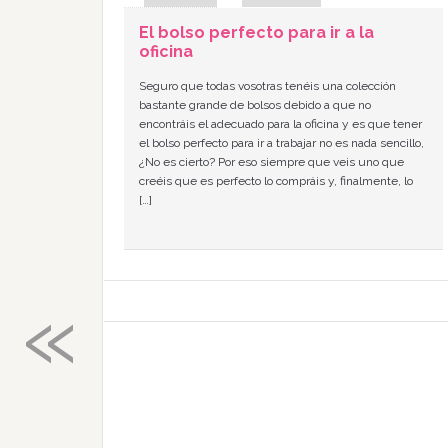
El bolso perfecto para ir a la
oficina
Seguro que todas vosotras tenéis una colección
bastante grande de bolsos debido a que no
encontráis el adecuado para la oficina y es que tener
el bolso perfecto para ir a trabajar no es nada sencillo,
¿No es cierto? Por eso siempre que veis uno que
creéis que es perfecto lo compráis y, finalmente, lo
[…]
«