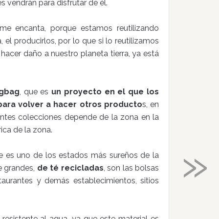
vendrán para disfrutar de él.
 me encanta, porque estamos reutilizando
 el producirlos, por lo que si lo reutilizamos
hacer daño a nuestro planeta tierra, ya está
gbag
, que es
un proyecto en el que los
ara volver a hacer otros producto
s, en
entes colecciones depende de la zona en la
rica de la zona.
»
ue es uno de los estados más sureños de la
e grandes,
de té recicladas
, son las bolsas
aurantes y demás establecimientos, sitios
resistente al agua, ya que este material es