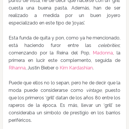
punto de vista, he de decir que hacerse con un ‘grill’
cuesta una buena pasta. Además, han de ser
realizado a medida por un buen joyero
especializado en este tipo de ‘joyas’.
Esta funda de quita y pon, como ya he mencionado,
está haciendo furor entre las
celebrities
;
comenzando por la Reina del Pop,
Madonna
, la
primera en lucir este complemento, seguida de
Rihanna
, Justin Bieber o
Kim Kardashian
.
Puede que ellos no lo sepan, pero he de decir que la
moda puede considerarse como
vintage
, puesto
que los primeros ‘grill’ datan de los años 80 entre los
raperos de la época. Es más, llevar un ‘grill’ se
consideraba un símbolo de prestigio en los barrios
periféricos.