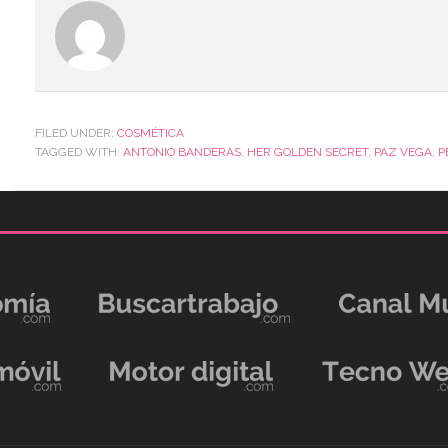
FILED UNDER:
COSMÉTICA
TAGGED WITH:
ANTONIO BANDERAS
,
HER GOLDEN SECRET
,
PAZ VEGA
,
P