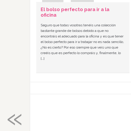
El bolso perfecto para ir a la
oficina
Seguro que todas vosotras tenéis una colección
bastante grande de bolsos debido a que no
encontráis el adecuado para la oficina y es que tener
el bolso perfecto para ir a trabajar no es nada sencillo,
¿No es cierto? Por eso siempre que veis uno que
creéis que es perfecto lo compráis y, finalmente, lo
[…]
«