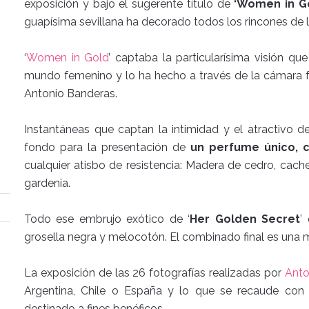
exposición y bajo el sugerente título de
‘Women in Go
guapísima sevillana ha decorado todos los rincones de l
‘
Women in Gold
’ captaba la particularísima visión qu
mundo femenino y lo ha hecho a través de la cámara fo
Antonio Banderas.
Instantáneas que captan la intimidad y el atractivo 
fondo para la presentación de
un perfume único, 
cualquier atisbo de resistencia: Madera de cedro, cachem
gardenia.
Todo ese embrujo exótico de ‘
Her Golden Secret
’
grosella negra y melocotón. El combinado final es una
La exposición de las 26 fotografías realizadas por
Anto
Argentina, Chile o España y lo que se recaude con 
destinado a fines benéficos.