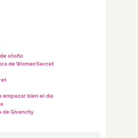
?
 de otoño
dora de Women’Secret
ret
 empezar bien el día
as
a de Givenchy