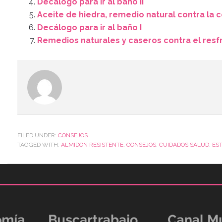
Decálogo para ir al baño II
Aceite de hiedra, remedio natural contra la ce
Decálogo para ir al baño I
Remedios naturales y caseros contra el resf
FILED UNDER:
CONSEJOS
TAGGED WITH:
ALMIDON RESISTENTE
,
CONSEJOS
,
CUIDADOS SALUD
,
ES