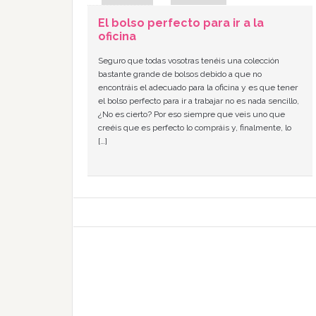
El bolso perfecto para ir a la
oficina
Seguro que todas vosotras tenéis una colección
bastante grande de bolsos debido a que no
encontráis el adecuado para la oficina y es que tener
el bolso perfecto para ir a trabajar no es nada sencillo,
¿No es cierto? Por eso siempre que veis uno que
creéis que es perfecto lo compráis y, finalmente, lo
[…]