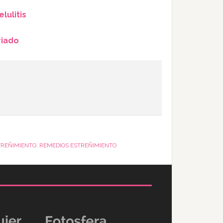
lulitis
riado
TREÑIMIENTO
,
REMEDIOS ESTREÑIMIENTO