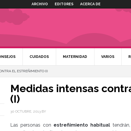
ARCHIVO
EDITORES
ACERCA DE
ONSEJOS
CUIDADOS
MATERNIDAD
VARIOS
R
NTRA EL ESTREÑIMIENTO (I)
Medidas intensas contra
(I)
30 OCTUBRE, 2013
BY
Las personas con
estreñimiento habitual
tendrán,