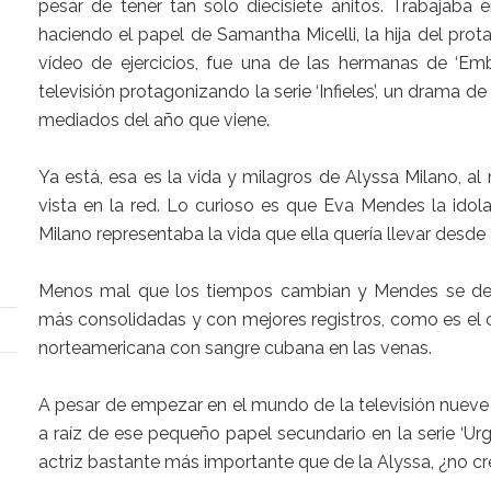
pesar de tener tan solo diecisiete añitos. Trabajaba en
haciendo el papel de Samantha Micelli, la hija del prot
vídeo de ejercicios, fue una de las hermanas de ‘Emb
televisión protagonizando la serie ‘Infieles’, un drama
mediados del año que viene.
Ya está, esa es la vida y milagros de Alyssa Milano, a
vista en la red. Lo curioso es que Eva Mendes la idol
Milano representaba la vida que ella quería llevar desde
Menos mal que los tiempos cambian y Mendes se dec
más consolidadas y con mejores registros, como es el c
norteamericana con sangre cubana en las venas.
A pesar de empezar en el mundo de la televisión nueve
a raíz de ese pequeño papel secundario en la serie ‘Ur
actriz bastante más importante que de la Alyssa, ¿no cr