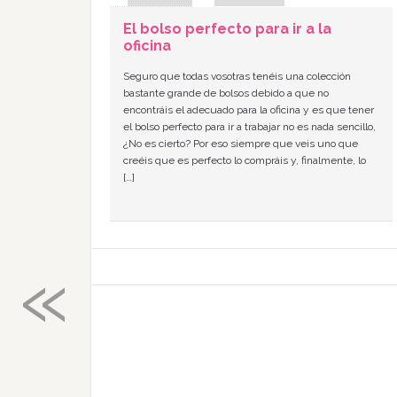
El bolso perfecto para ir a la
oficina
Seguro que todas vosotras tenéis una colección
bastante grande de bolsos debido a que no
encontráis el adecuado para la oficina y es que tener
el bolso perfecto para ir a trabajar no es nada sencillo,
¿No es cierto? Por eso siempre que veis uno que
creéis que es perfecto lo compráis y, finalmente, lo
[…]
«