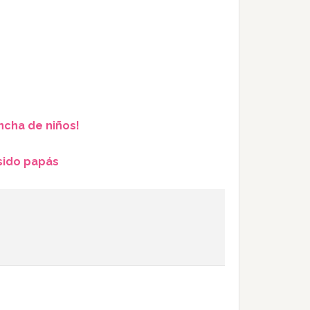
ncha de niños!
sido papás