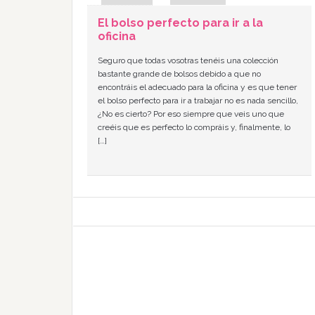
El bolso perfecto para ir a la
oficina
Seguro que todas vosotras tenéis una colección
bastante grande de bolsos debido a que no
encontráis el adecuado para la oficina y es que tener
el bolso perfecto para ir a trabajar no es nada sencillo,
¿No es cierto? Por eso siempre que veis uno que
creéis que es perfecto lo compráis y, finalmente, lo
[…]