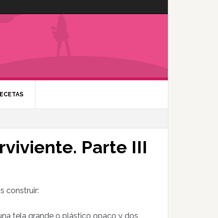
ECETAS
viviente. Parte III
 construir:
una tela grande o plástico opaco y dos