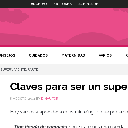
ARCHIVO
EDITORES
ACERCA DE
ONSEJOS
CUIDADOS
MATERNIDAD
VARIOS
R
UPERVIVIENTE. PARTE III
Claves para ser un super
8 AGOSTO, 2011
BY
DINAUTOR
Hoy vamos a aprender a construir refugios que podemos
–
Tipo tienda de campaña
: necesitaremos una cuerda, 