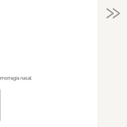
»
hemorragia nasal