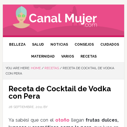
BELLEZA
SALUD
NOTICIAS
CONSEJOS
CUIDADOS
MATERNIDAD
VARIOS
RECETAS
YOU ARE HERE:
HOME
/
RECETAS
/
RECETA DE COCKTAIL DE VODKA
CON PERA
Receta de Cocktail de Vodka
con Pera
28 SEPTIEMBRE, 2011
BY
Ya sabési que con el
otoño
llegan
frutas dulces,