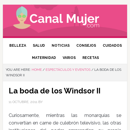
BELLEZA
SALUD
NOTICIAS
CONSEJOS
CUIDADOS
MATERNIDAD
VARIOS
RECETAS
YOU ARE HERE:
HOME
/
ESPECTÁCULOS Y EVENTOS
/
LA BODA DE LOS
WINDSOR II
La boda de los Windsor II
11 OCTUBRE, 2011
BY
Curiosamente, mientras las monarquías se
convertían en carne de culebrón televisivo, las otras