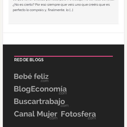
¿No es cierto? Por eso siempre que veis uno que creéis que es
perfecto lo compráis y, finalmente, lo […]
RED DE BLOGS