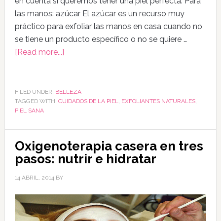
en cuenta si queremos tener una piel perfecta. Para
las manos: azúcar El azúcar es un recurso muy
práctico para exfoliar las manos en casa cuando no
se tiene un producto específico o no se quiere …
[Read more...]
FILED UNDER:
BELLEZA
TAGGED WITH:
CUIDADOS DE LA PIEL
,
EXFOLIANTES NATURALES
,
PIEL SANA
Oxigenoterapia casera en tres
pasos: nutrir e hidratar
14 ABRIL, 2014
BY