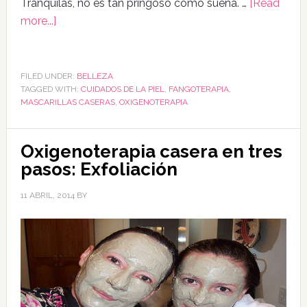
Tranquilas, no es tan pringoso como suena. …
[Read
more...]
FILED UNDER:
BELLEZA
TAGGED WITH:
CUIDADOS DE LA PIEL
,
FANGOTERAPIA
,
MASCARILLAS CASERAS
,
OXIGENOTERAPIA
Oxigenoterapia casera en tres
pasos: Exfoliación
11 ABRIL, 2014
BY