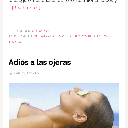
lo aseguro. Las causas de tener los talones secos y
…
[Read more...]
FILED UNDER:
CUIDADOS
TAGGED WITH:
CUIDADOS DE LA PIEL
,
CUIDADOS PIES
,
TALONES
,
TRUCOS
Adiós a las ojeras
15 MARZO, 2013
BY