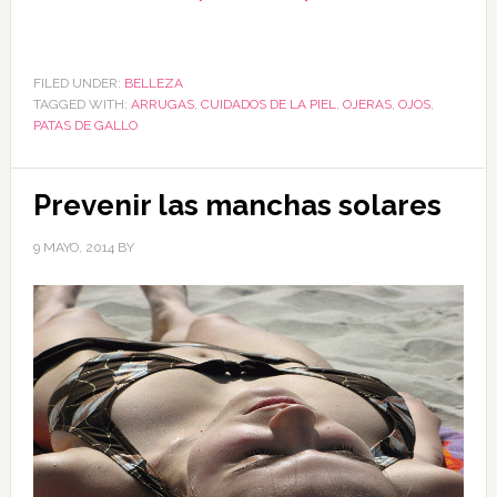
FILED UNDER:
BELLEZA
TAGGED WITH:
ARRUGAS
,
CUIDADOS DE LA PIEL
,
OJERAS
,
OJOS
,
PATAS DE GALLO
Prevenir las manchas solares
9 MAYO, 2014
BY