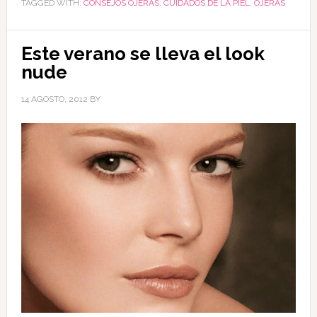
TAGGED WITH:
CONSEJOS OJERAS
,
CUIDADOS DE LA PIEL
,
OJERAS
Este verano se lleva el look
nude
14 AGOSTO, 2012
BY