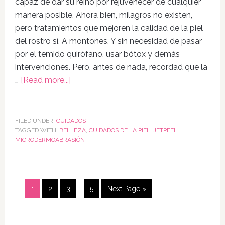
capaz de dar su reino por rejuvenecer de cualquier
manera posible. Ahora bien, milagros no existen,
pero tratamientos que mejoren la calidad de la piel
del rostro sí. A montones. Y sin necesidad de pasar
por el temido quirófano, usar bótox y demás
intervenciones. Pero, antes de nada, recordad que la
…
[Read more...]
FILED UNDER:
CUIDADOS
TAGGED WITH:
BELLEZA
,
CUIDADOS DE LA PIEL
,
JETPEEL
,
MICRODERMOABRASIÓN
1
2
3
…
5
Next Page »