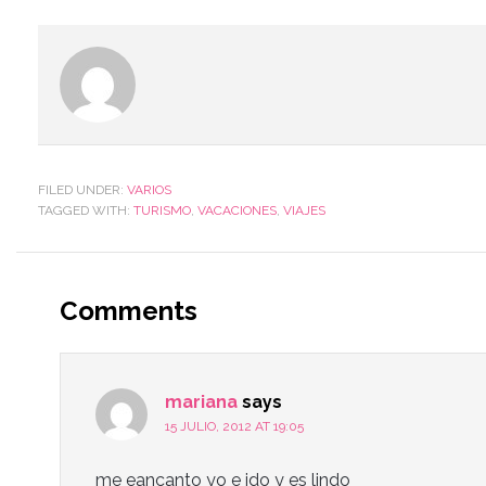
FILED UNDER:
VARIOS
TAGGED WITH:
TURISMO
,
VACACIONES
,
VIAJES
Comments
mariana
says
15 JULIO, 2012 AT 19:05
me eancanto yo e ido y es lindo