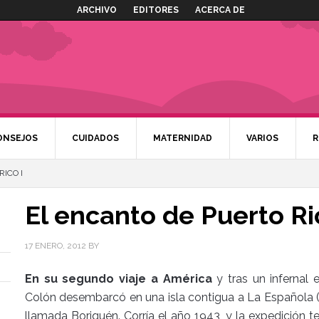
ARCHIVO
EDITORES
ACERCA DE
ONSEJOS
CUIDADOS
MATERNIDAD
VARIOS
R
ICO I
El encanto de Puerto Ri
17 ENERO, 2012
BY
En su segundo viaje a América
y tras un infernal 
Colón desembarcó en una isla contigua a La Española (
llamada Boriquén. Corría el año 1943, y la expedición ten