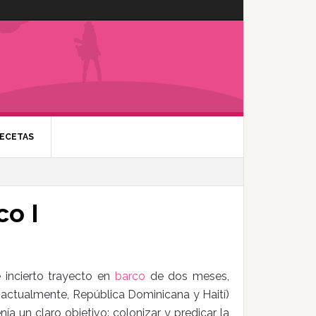
ECETAS
co I
e incierto trayecto en
barco
de dos meses,
actualmente, República Dominicana y Haití)
ía un claro objetivo: colonizar y predicar la