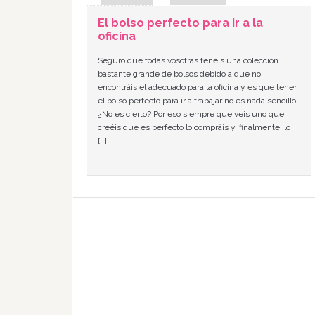
El bolso perfecto para ir a la
oficina
Seguro que todas vosotras tenéis una colección
bastante grande de bolsos debido a que no
encontráis el adecuado para la oficina y es que tener
el bolso perfecto para ir a trabajar no es nada sencillo,
¿No es cierto? Por eso siempre que veis uno que
creéis que es perfecto lo compráis y, finalmente, lo
[…]