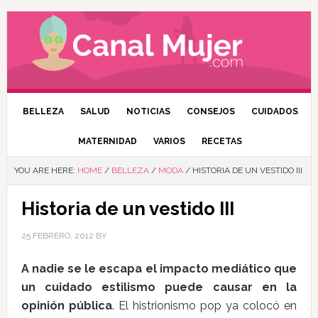
BELLEZA
SALUD
NOTICIAS
CONSEJOS
CUIDADOS
MATERNIDAD
VARIOS
RECETAS
YOU ARE HERE:
HOME
/
BELLEZA
/
MODA
/
HISTORIA DE UN VESTIDO III
Historia de un vestido III
25 FEBRERO, 2012
BY
A nadie se le escapa el impacto mediático que
un cuidado estilismo puede causar en la
opinión pública
. El histrionismo pop ya colocó en