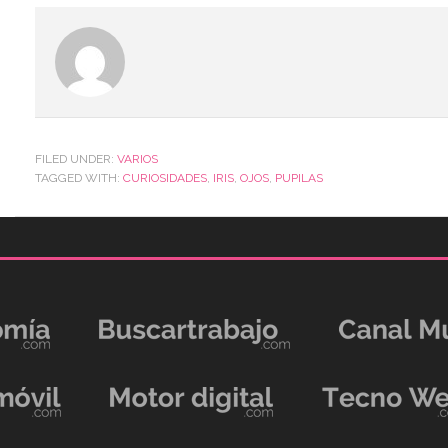
FILED UNDER:
VARIOS
TAGGED WITH:
CURIOSIDADES
,
IRIS
,
OJOS
,
PUPILAS