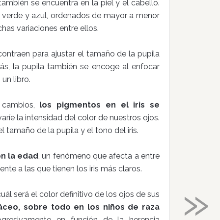
ambién se encuentra en la piel y el cabello.
, verde y azul, ordenados de mayor a menor
has variaciones entre ellos.
ontraen para ajustar el tamaño de la pupila
ás, la pupila también se encoge al enfocar
un libro.
s cambios,
los pigmentos en el iris se
aríe la intensidad del color de nuestros ojos.
l tamaño de la pupila y el tono del iris.
on la edad
, un fenómeno que afecta a entre
nte a las que tienen los iris más claros.
»
 será el color definitivo de los ojos de sus
sáceo, sobre todo en los niños de raza
ogresivamente en función de la herencia