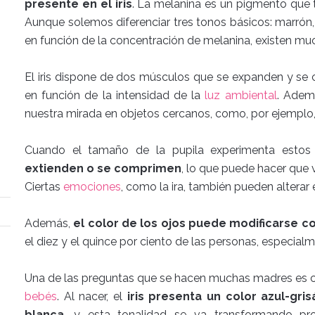
presente en el iris
. La melanina es un pigmento que t
Aunque solemos diferenciar tres tonos básicos: marrón
en función de la concentración de melanina, existen muc
El iris dispone de dos músculos que se expanden y se c
en función de la intensidad de la
luz ambiental
. Adem
nuestra mirada en objetos cercanos, como, por ejemplo, 
Cuando el tamaño de la pupila experimenta esto
extienden o se comprimen
, lo que puede hacer que v
Ciertas
emociones
, como la ira, también pueden alterar e
Además,
el color de los ojos puede modificarse c
el diez y el quince por ciento de las personas, especialme
Una de las preguntas que se hacen muchas madres es cuál
bebés
. Al nacer, el
iris presenta un color azul-gri
blanca
, y esta tonalidad se va transformando pr