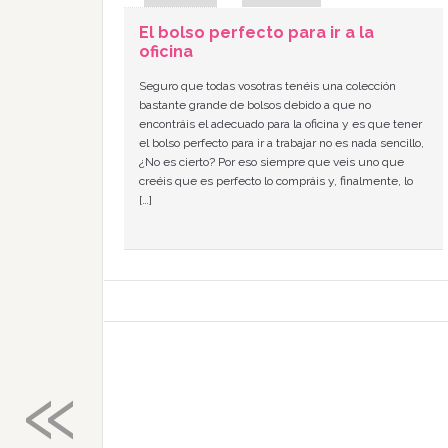
El bolso perfecto para ir a la
oficina
Seguro que todas vosotras tenéis una colección
bastante grande de bolsos debido a que no
encontráis el adecuado para la oficina y es que tener
el bolso perfecto para ir a trabajar no es nada sencillo,
¿No es cierto? Por eso siempre que veis uno que
creéis que es perfecto lo compráis y, finalmente, lo
[…]
«