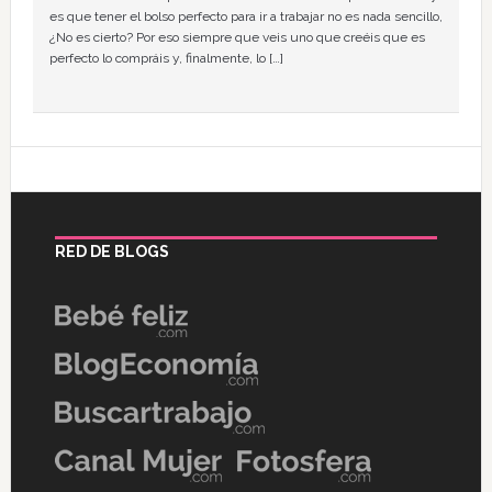
es que tener el bolso perfecto para ir a trabajar no es nada sencillo,
¿No es cierto? Por eso siempre que veis uno que creéis que es
perfecto lo compráis y, finalmente, lo […]
RED DE BLOGS