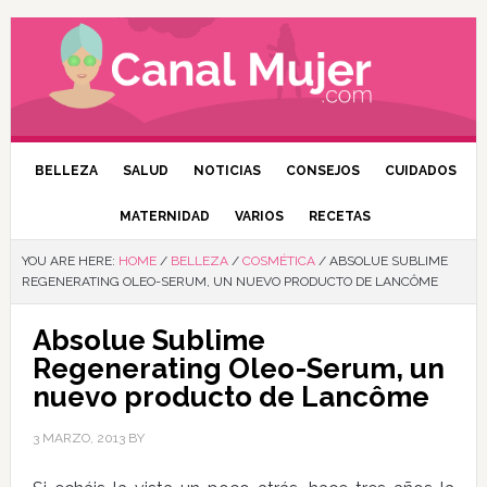
BELLEZA
SALUD
NOTICIAS
CONSEJOS
CUIDADOS
MATERNIDAD
VARIOS
RECETAS
YOU ARE HERE:
HOME
/
BELLEZA
/
COSMÉTICA
/
ABSOLUE SUBLIME
REGENERATING OLEO-SERUM, UN NUEVO PRODUCTO DE LANCÔME
Absolue Sublime
Regenerating Oleo-Serum, un
nuevo producto de Lancôme
3 MARZO, 2013
BY