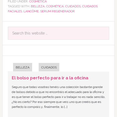
FILED UNDER:
COSMÉTICA
TAGGED WITH:
BELLEZA
,
COSMÉTICA
,
CUIDADOS
,
CUIDADOS
FACIALES
,
LANCÔME
,
SERUM REGENERADOR
BELLEZA
CUIDADOS
El bolso perfecto para ir a la oficina
Seguro que todas vosotras tenéis una colección bastante grande
de bolsos debido a que no encontráis el adecuado para la oficina y
es que tener el bolso perfecto para ir a trabajar no es nada sencillo,
¿No es cierto? Por eso siempre que veis uno que creéis que es
perfecto lo compráis y, finalmente, lo […]