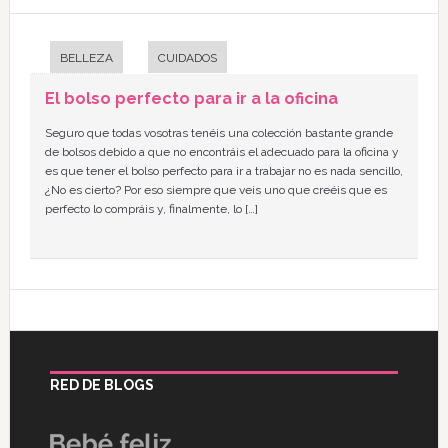
BELLEZA
CUIDADOS
El bolso perfecto para ir a la oficina
Seguro que todas vosotras tenéis una colección bastante grande
de bolsos debido a que no encontráis el adecuado para la oficina y
es que tener el bolso perfecto para ir a trabajar no es nada sencillo,
¿No es cierto? Por eso siempre que veis uno que creéis que es
perfecto lo compráis y, finalmente, lo […]
RED DE BLOGS