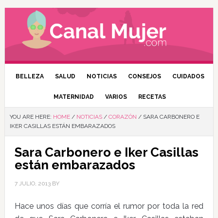
BELLEZA
SALUD
NOTICIAS
CONSEJOS
CUIDADOS
MATERNIDAD
VARIOS
RECETAS
YOU ARE HERE:
HOME
/
NOTICIAS
/
CORAZÓN
/
SARA CARBONERO E
IKER CASILLAS ESTÁN EMBARAZADOS
Sara Carbonero e Iker Casillas
están embarazados
7 JULIO, 2013
BY
Hace unos días que corría el rumor por toda la red