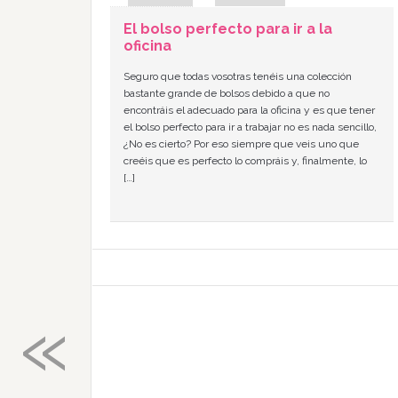
El bolso perfecto para ir a la
oficina
Seguro que todas vosotras tenéis una colección
bastante grande de bolsos debido a que no
encontráis el adecuado para la oficina y es que tener
el bolso perfecto para ir a trabajar no es nada sencillo,
¿No es cierto? Por eso siempre que veis uno que
creéis que es perfecto lo compráis y, finalmente, lo
[…]
«