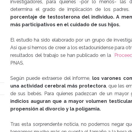
investigadores, para quienes -por lo menos- las d
determina el grado de implicación de los padres
porcentaje de testosterona del individuo. A m
más participativos en el cuidado de sus hijos.
El estudio ha sido elaborado por un grupo de investig
Así que si hemos de creer a los estadounidense para ot
resultados del trabajo se han publicado en la
Proceed
PNAS.
Según puede extraerse del informe,
los varones co
una actividad cerebral más protectora
, que les e
de sus bebés. Para quienes padezcan de un mayor g
indicios auguran que a mayor volumen testicular
propensión al divorcio y la poligamia.
Tras esta sorprendente noticia, no podemos negar que
tengamos mucho más en cuenta el tamaño a la hora de e