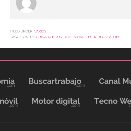
FILED UNDER:
VARIOS
TAGGED WITH:
CUIDADO HIJOS
,
PATERNIDAD
,
TESTÍCULOS PADRES