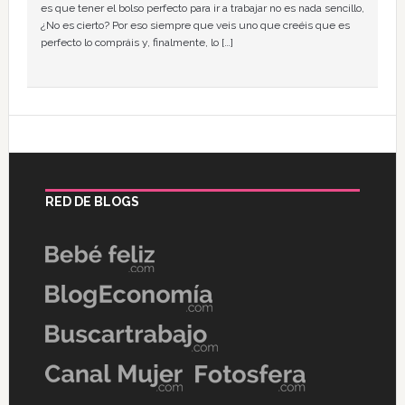
es que tener el bolso perfecto para ir a trabajar no es nada sencillo,
¿No es cierto? Por eso siempre que veis uno que creéis que es
perfecto lo compráis y, finalmente, lo […]
RED DE BLOGS