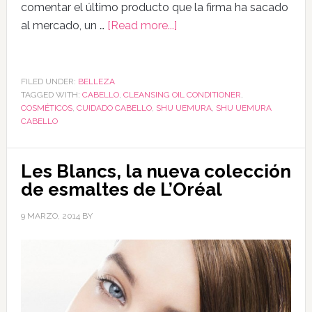
comentar el último producto que la firma ha sacado
al mercado, un …
[Read more...]
FILED UNDER:
BELLEZA
TAGGED WITH:
CABELLO
,
CLEANSING OIL CONDITIONER
,
COSMÉTICOS
,
CUIDADO CABELLO
,
SHU UEMURA
,
SHU UEMURA
CABELLO
Les Blancs, la nueva colección
de esmaltes de L’Oréal
9 MARZO, 2014
BY