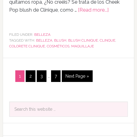
quitarnos ropa, ¿No creéis? Se trata de los Cheek
Pop blush de Clinique, como …
[Read more...]
FILED UNDER:
BELLEZA
TAGGED WITH:
BELLEZA
,
BLUSH
,
BLUSH CLINIQUE
,
CLINQUE
,
COLORETE CLINIQUE
,
COSMÉTICOS
,
MAQUILLAJE
1
2
3
…
7
Next Page »