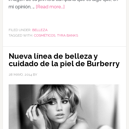
mi opinión, …
[Read more...]
FILED UNDER:
BELLEZA
TAGGED WITH:
COSMÉTICOS
,
TYRA BANKS
Nueva línea de belleza y
cuidado de la piel de Burberry
28 MAYO, 2014
BY