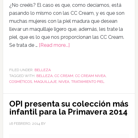
¿No creéis? El caso es que, como decíamos, está
pasando lo mismo con las CC Cream, y es que son
muchas mujeres con la piel madura que desean
llevar un maquillaje ligero que, además, les trate la
piel, que es lo que nos proporcionan las CC Cream.
Se trata de …
[Read more...]
FILED UNDER:
BELLEZA
TAGGED WITH:
BELLEZA
,
CC CREAM
,
CC CREAM NIVEA
,
COSMÉTICOS
,
MAQUILLAJE
,
NIVEA
,
TRATAMIENTO PIEL
OPI presenta su colección más
infantil para la Primavera 2014
16 FEBRERO, 2014
BY