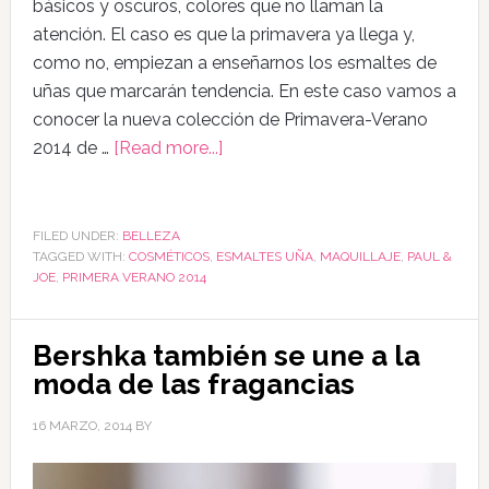
básicos y oscuros, colores que no llaman la
atención. El caso es que la primavera ya llega y,
como no, empiezan a enseñarnos los esmaltes de
uñas que marcarán tendencia. En este caso vamos a
conocer la nueva colección de Primavera-Verano
2014 de …
[Read more...]
FILED UNDER:
BELLEZA
TAGGED WITH:
COSMÉTICOS
,
ESMALTES UÑA
,
MAQUILLAJE
,
PAUL &
JOE
,
PRIMERA VERANO 2014
Bershka también se une a la
moda de las fragancias
16 MARZO, 2014
BY