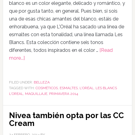
blanco es un color elegante, delicado y romántico, y
que por gusta tanto, en general. Pues bien, si sois
una de esas chicas amantes del blanco, estáis de
enhorabuena, ya que L'Oréal ha sacado una línea de
esmaltes con esta tonalidad, una línea llamada Les
Blancs. Esta colección contiene seis tonos
diferentes, todos inspirados en el color …
[Read
more...]
FILED UNDER:
BELLEZA
TAGGED WITH:
COSMÉTICOS
,
ESMALTES
,
L'ORÉAL
,
LES BLANCS
L'OREAL
,
MAQUILLAJE
,
PRIMAVERA 2014
Nivea también opta por las CC
Cream
24 FEBRERO, 2014
BY