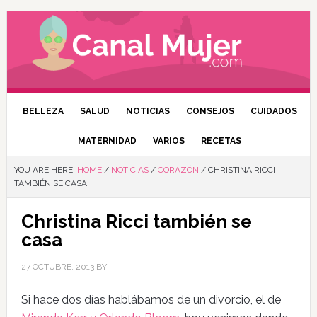
BELLEZA
SALUD
NOTICIAS
CONSEJOS
CUIDADOS
MATERNIDAD
VARIOS
RECETAS
YOU ARE HERE:
HOME
/
NOTICIAS
/
CORAZÓN
/
CHRISTINA RICCI
TAMBIÉN SE CASA
Christina Ricci también se
casa
27 OCTUBRE, 2013
BY
Si hace dos días hablábamos de un divorcio, el de