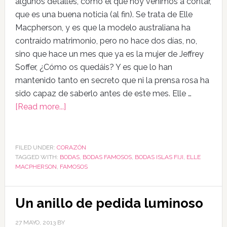
algunos detalles, como el que hoy venimos a contar,
que es una buena noticia (al fin). Se trata de Elle
Macpherson, y es que la modelo australiana ha
contraído matrimonio, pero no hace dos días, no,
sino que hace un mes que ya es la mujer de Jeffrey
Soffer, ¿Cómo os quedáis? Y es que lo han
mantenido tanto en secreto que ni la prensa rosa ha
sido capaz de saberlo antes de este mes. Elle …
[Read more...]
FILED UNDER:
CORAZÓN
TAGGED WITH:
BODAS
,
BODAS FAMOSOS
,
BODAS ISLAS FIJI
,
ELLE
MACPHERSON
,
FAMOSOS
Un anillo de pedida luminoso
27 MAYO, 2013
BY