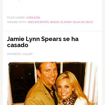
FILED UNDER:
CORAZÓN
TAGGED WITH:
ADOLESCENTES
,
BODAS
,
ELISANY SILVA DA CRUZ
Jamie Lynn Spears se ha
casado
16 MARZO, 2014
BY