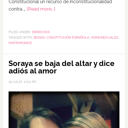
Constitucional un recurso de inconstitucionalidad
contra …
[Read more...]
FILED UNDER:
DERECHOS
TAGGED WITH:
BODAS
,
CONSTITUCIÓN ESPAÑOLA
,
HOMOSEXUALES
,
MATRIMONIOS
Soraya se baja del altar y dice
adiós al amor
19 JULIO, 2012
BY