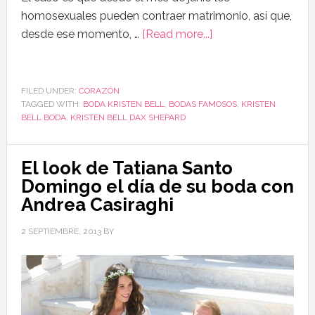
homosexuales pueden contraer matrimonio, así que,
desde ese momento, …
[Read more...]
FILED UNDER:
CORAZÓN
TAGGED WITH:
BODA KRISTEN BELL
,
BODAS FAMOSOS
,
KRISTEN
BELL BODA
,
KRISTEN BELL DAX SHEPARD
El look de Tatiana Santo
Domingo el día de su boda con
Andrea Casiraghi
2 SEPTIEMBRE, 2013
BY