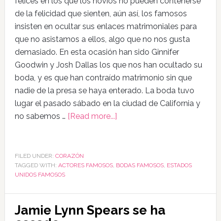
felices en los que los novios no pueden contenerse
de la felicidad que sienten, aún así, los famosos
insisten en ocultar sus enlaces matrimoniales para
que no asistamos a ellos, algo que no nos gusta
demasiado. En esta ocasión han sido Ginnifer
Goodwin y Josh Dallas los que nos han ocultado su
boda, y es que han contraído matrimonio sin que
nadie de la presa se haya enterado. La boda tuvo
lugar el pasado sábado en la ciudad de California y
no sabemos …
[Read more...]
FILED UNDER:
CORAZÓN
TAGGED WITH:
ACTORES FAMOSOS
,
BODAS FAMOSOS
,
ESTADOS
UNIDOS FAMOSOS
Jamie Lynn Spears se ha