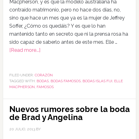
Macpherson, y es que la modelo australiana ha
contraído matrimonio, pero no hace dos días, no,
sino que hace un mes que ya es la mujer de Jeffrey
Soffer, ¿Cómo os quedáis? Y es que lo han
mantenido tanto en secreto que ni la prensa rosa ha
sido capaz de saberlo antes de este mes. Elle …
[Read more...]
FILED UNDER:
CORAZÓN
TAGGED WITH:
BODAS
,
BODAS FAMOSOS
,
BODAS ISLAS FIJI
,
ELLE
MACPHERSON
,
FAMOSOS
Nuevos rumores sobre la boda
de Brad y Angelina
20 JULIO, 2013
BY