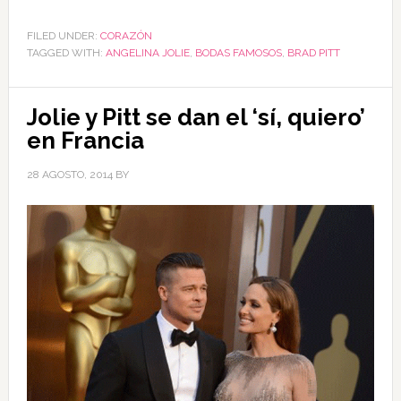
FILED UNDER:
CORAZÓN
TAGGED WITH:
ANGELINA JOLIE
,
BODAS FAMOSOS
,
BRAD PITT
Jolie y Pitt se dan el ‘sí, quiero’
en Francia
28 AGOSTO, 2014
BY