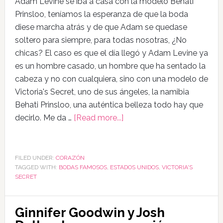
Adam Levine se iba a casa con la modelo Behati
Prinsloo, teníamos la esperanza de que la boda
diese marcha atrás y de que Adam se quedase
soltero para siempre, para todas nosotras, ¿No
chicas? El caso es que el día llegó y Adam Levine ya
es un hombre casado, un hombre que ha sentado la
cabeza y no con cualquiera, sino con una modelo de
Victoria's Secret, uno de sus ángeles, la namibia
Behati Prinsloo, una auténtica belleza todo hay que
decirlo. Me da …
[Read more...]
FILED UNDER:
CORAZÓN
TAGGED WITH:
BODAS FAMOSOS
,
ESTADOS UNIDOS
,
VICTORIA'S
SECRET
Ginnifer Goodwin y Josh