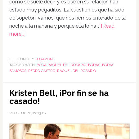
como se suele decir, y es que en su relación han
estado muy pegaditos. La cuestión es que ha sido
de sopetón, vamos, que nos hemos enterado de la
noche a la mañana y porque ella lo ha …
[Read
more...]
FILED UNDER:
CORAZÓN
TAGGED WITH:
BODA RAQUEL DEL ROSARIO
,
BODAS
,
BODAS
FAMOSOS
,
PEDRO CASTRO
,
RAQUEL DEL ROSARIO
Kristen Bell, ¡Por fin se ha
casado!
21 OCTUBRE, 2013
BY