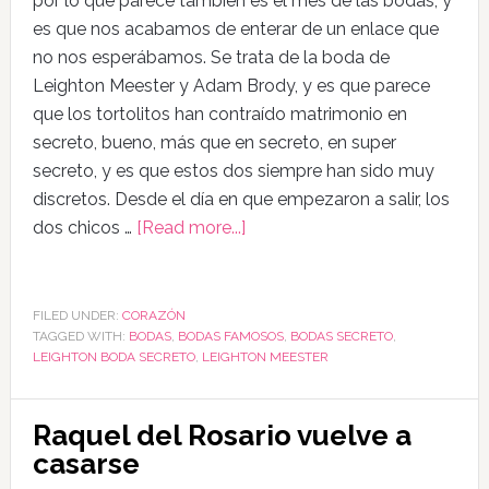
por lo que parece también es el mes de las bodas, y
es que nos acabamos de enterar de un enlace que
no nos esperábamos. Se trata de la boda de
Leighton Meester y Adam Brody, y es que parece
que los tortolitos han contraído matrimonio en
secreto, bueno, más que en secreto, en super
secreto, y es que estos dos siempre han sido muy
discretos. Desde el día en que empezaron a salir, los
dos chicos …
[Read more...]
FILED UNDER:
CORAZÓN
TAGGED WITH:
BODAS
,
BODAS FAMOSOS
,
BODAS SECRETO
,
LEIGHTON BODA SECRETO
,
LEIGHTON MEESTER
Raquel del Rosario vuelve a
casarse