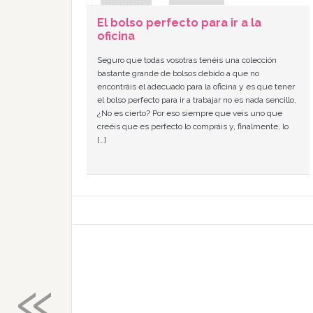
El bolso perfecto para ir a la
oficina
Seguro que todas vosotras tenéis una colección
bastante grande de bolsos debido a que no
encontráis el adecuado para la oficina y es que tener
el bolso perfecto para ir a trabajar no es nada sencillo,
¿No es cierto? Por eso siempre que veis uno que
creéis que es perfecto lo compráis y, finalmente, lo
[…]
«