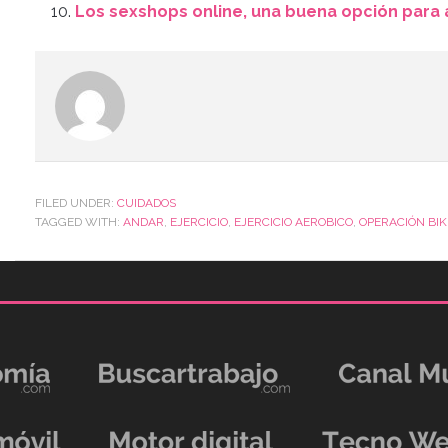
Los sexshops online, una buena opción para a
FILED UNDER:
CUIDADOS
TAGGED WITH:
ANDAR
,
EJERCICIO
,
EJERCICIO AEROBICO
,
OPERACIÓN BIK