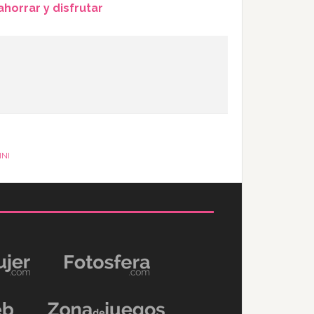
horrar y disfrutar
INI