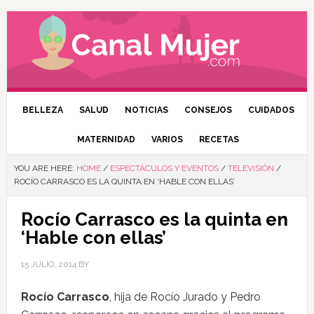
BELLEZA
SALUD
NOTICIAS
CONSEJOS
CUIDADOS
MATERNIDAD
VARIOS
RECETAS
YOU ARE HERE:
HOME
/
ESPECTÁCULOS Y EVENTOS
/
TELEVISIÓN
/
ROCÍO CARRASCO ES LA QUINTA EN ‘HABLE CON ELLAS’
Rocío Carrasco es la quinta en
‘Hable con ellas’
15 JULIO, 2014
BY
Rocío Carrasco
, hija de Rocío Jurado y Pedro