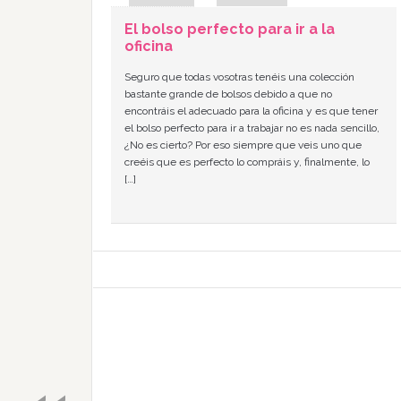
El bolso perfecto para ir a la
oficina
Seguro que todas vosotras tenéis una colección
bastante grande de bolsos debido a que no
encontráis el adecuado para la oficina y es que tener
el bolso perfecto para ir a trabajar no es nada sencillo,
¿No es cierto? Por eso siempre que veis uno que
creéis que es perfecto lo compráis y, finalmente, lo
[…]