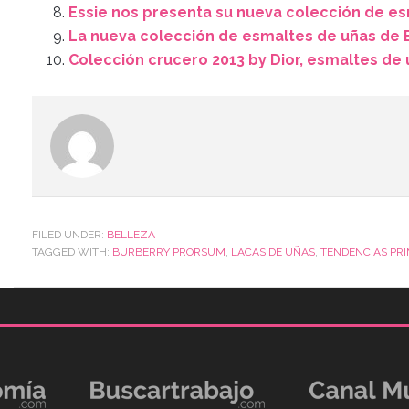
Essie nos presenta su nueva colección de e
La nueva colección de esmaltes de uñas de 
Colección crucero 2013 by Dior, esmaltes de 
FILED UNDER:
BELLEZA
TAGGED WITH:
BURBERRY PRORSUM
,
LACAS DE UÑAS
,
TENDENCIAS PR