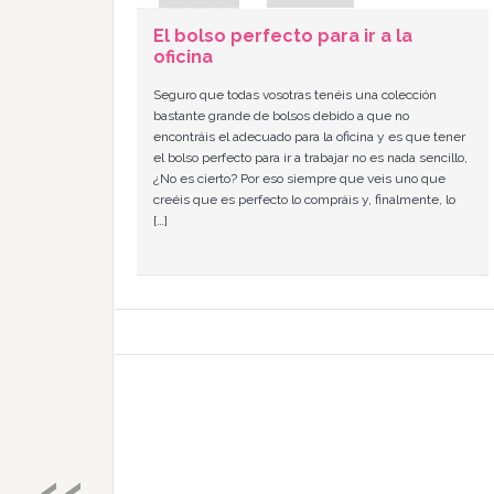
El bolso perfecto para ir a la
oficina
Seguro que todas vosotras tenéis una colección
bastante grande de bolsos debido a que no
encontráis el adecuado para la oficina y es que tener
el bolso perfecto para ir a trabajar no es nada sencillo,
¿No es cierto? Por eso siempre que veis uno que
creéis que es perfecto lo compráis y, finalmente, lo
[…]
«