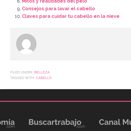
Mitos y realidades del pelo
Consejos para lavar el cabello
Claves para cuidar tu cabello en la nieve
FILED UNDER:
BELLEZA
TAGGED WITH:
CABELLO