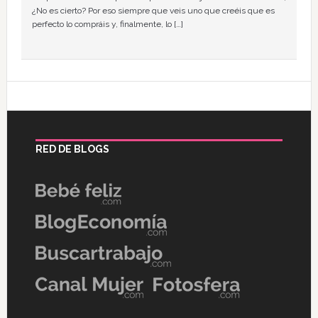
¿No es cierto? Por eso siempre que veis uno que creéis que es
perfecto lo compráis y, finalmente, lo […]
RED DE BLOGS