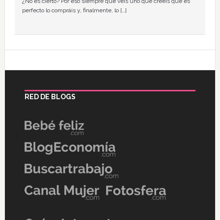
¿No es cierto? Por eso siempre que veis uno que creéis que es
perfecto lo compráis y, finalmente, lo […]
RED DE BLOGS