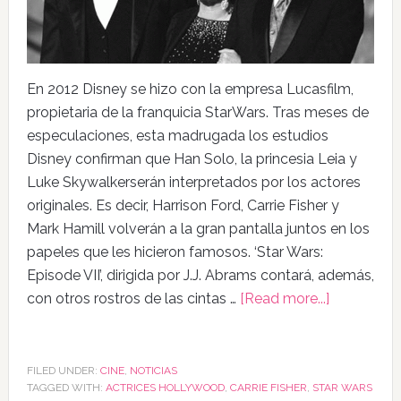
En 2012 Disney se hizo con la empresa Lucasfilm,
propietaria de la franquicia StarWars. Tras meses de
especulaciones, esta madrugada los estudios
Disney confirman que Han Solo, la princesia Leia y
Luke Skywalkerserán interpretados por los actores
originales. Es decir, Harrison Ford, Carrie Fisher y
Mark Hamill volverán a la gran pantalla juntos en los
papeles que les hicieron famosos. ‘Star Wars:
Episode VII’, dirigida por J.J. Abrams contará, además,
con otros rostros de las cintas …
[Read more...]
FILED UNDER:
CINE
,
NOTICIAS
TAGGED WITH:
ACTRICES HOLLYWOOD
,
CARRIE FISHER
,
STAR WARS