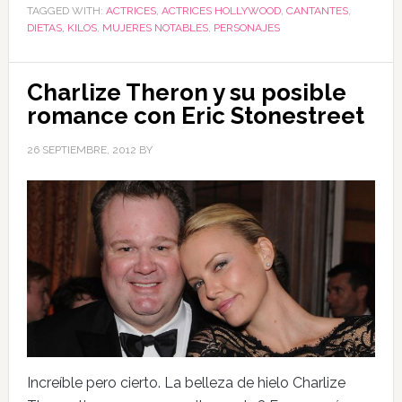
TAGGED WITH:
ACTRICES
,
ACTRICES HOLLYWOOD
,
CANTANTES
,
DIETAS
,
KILOS
,
MUJERES NOTABLES
,
PERSONAJES
Charlize Theron y su posible
romance con Eric Stonestreet
26 SEPTIEMBRE, 2012
BY
Increíble pero cierto. La belleza de hielo Charlize