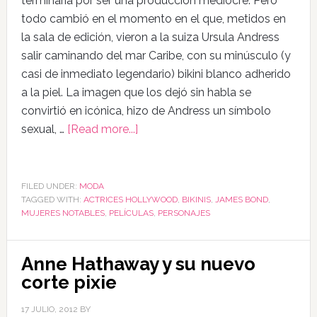
terminaría por ser una producción mediocre. Pero
todo cambió en el momento en el que, metidos en
la sala de edición, vieron a la suiza Ursula Andress
salir caminando del mar Caribe, con su minúsculo (y
casi de inmediato legendario) bikini blanco adherido
a la piel. La imagen que los dejó sin habla se
convirtió en icónica, hizo de Andress un símbolo
sexual, …
[Read more...]
FILED UNDER:
MODA
TAGGED WITH:
ACTRICES HOLLYWOOD
,
BIKINIS
,
JAMES BOND
,
MUJERES NOTABLES
,
PELÍCULAS
,
PERSONAJES
Anne Hathaway y su nuevo
corte pixie
17 JULIO, 2012
BY