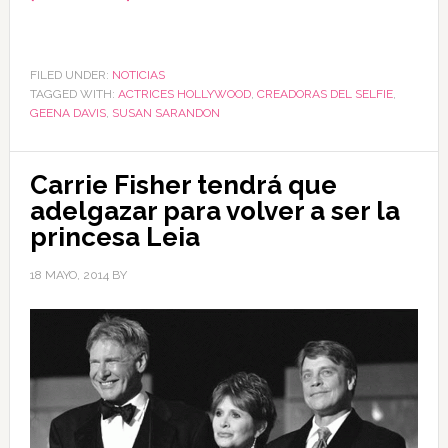
FILED UNDER:
NOTICIAS
TAGGED WITH:
ACTRICES HOLLYWOOD
,
CREADORAS DEL SELFIE
,
GEENA DAVIS
,
SUSAN SARANDON
Carrie Fisher tendrá que
adelgazar para volver a ser la
princesa Leia
18 MAYO, 2014
BY