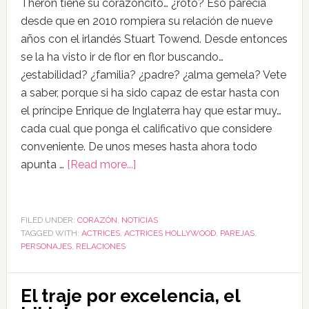
Theron tiene su corazoncito… ¿roto? Eso parecía
desde que en 2010 rompiera su relación de nueve
años con el irlandés Stuart Towend. Desde entonces
se la ha visto ir de flor en flor buscando…
¿estabilidad? ¿familia? ¿padre? ¿alma gemela? Vete
a saber, porque si ha sido capaz de estar hasta con
el príncipe Enrique de Inglaterra hay que estar muy…
cada cual que ponga el calificativo que considere
conveniente. De unos meses hasta ahora todo
apunta …
[Read more...]
FILED UNDER:
CORAZÓN
,
NOTICIAS
TAGGED WITH:
ACTRICES
,
ACTRICES HOLLYWOOD
,
PAREJAS
,
PERSONAJES
,
RELACIONES
El traje por excelencia, el