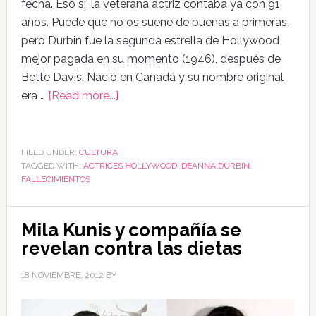
fecha. Eso sí, la veterana actriz contaba ya con 91
años. Puede que no os suene de buenas a primeras,
pero Durbin fue la segunda estrella de Hollywood
mejor pagada en su momento (1946), después de
Bette Davis. Nació en Canadá y su nombre original
era …
[Read more...]
FILED UNDER:
CULTURA
TAGGED WITH:
ACTRICES HOLLYWOOD
,
DEANNA DURBIN
,
FALLECIMIENTOS
Mila Kunis y compañía se
revelan contra las dietas
18 NOVIEMBRE, 2012
BY