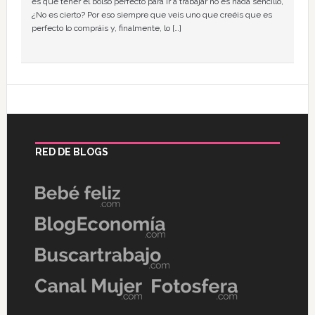
es que tener el bolso perfecto para ir a trabajar no es nada sencillo,
¿No es cierto? Por eso siempre que veis uno que creéis que es
perfecto lo compráis y, finalmente, lo […]
RED DE BLOGS