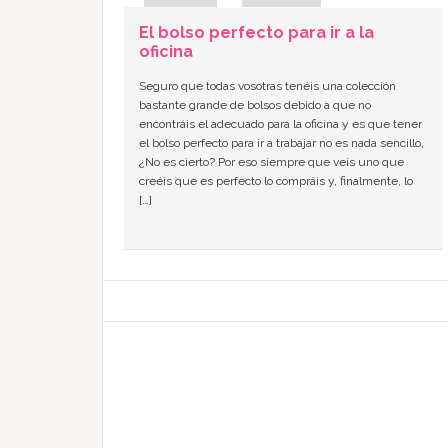
El bolso perfecto para ir a la
oficina
Seguro que todas vosotras tenéis una colección
bastante grande de bolsos debido a que no
encontráis el adecuado para la oficina y es que tener
el bolso perfecto para ir a trabajar no es nada sencillo,
¿No es cierto? Por eso siempre que veis uno que
creéis que es perfecto lo compráis y, finalmente, lo
[…]