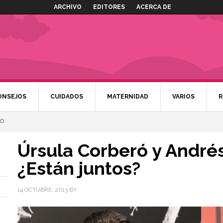
ARCHIVO
EDITORES
ACERCA DE
ONSEJOS
CUIDADOS
MATERNIDAD
VARIOS
R
SO
Úrsula Corberó y André
¿Están juntos?
14 OCTUBRE, 2013
BY