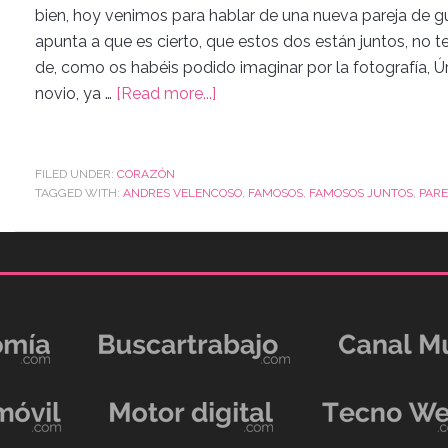
bien, hoy venimos para hablar de una nueva pareja de 
apunta a que es cierto, que estos dos están juntos, no 
de, como os habéis podido imaginar por la fotografía, Ú
novio, ya …
[Read more...]
FILED UNDER:
CORAZÓN
TAGGED WITH:
ANDRES VELENCOSO
,
FAMOSOS
,
FAMOSOS JUNTOS
,
PARE