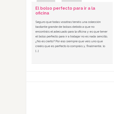
El bolso perfecto para ir a la
oficina
Seguro que todas vosotras tenéis una colección
bastante grande de bolsos debido a que no
encontráis el adecuado para la oficina y es que tener
el bolso perfecto para ir a trabajar no es nada sencillo,
¿No es cierto? Por eso siempre que veis uno que
creéis que es perfecto lo compráis y, finalmente, lo
[…]