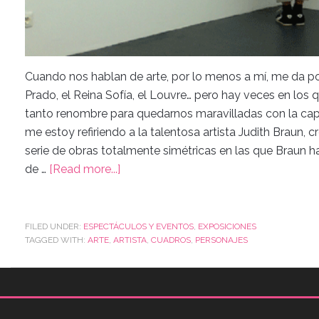
Cuando nos hablan de arte, por lo menos a mí, me da po
Prado, el Reina Sofía, el Louvre… pero hay veces en los q
tanto renombre para quedarnos maravilladas con la capa
me estoy refiriendo a la talentosa artista Judith Braun, cr
serie de obras totalmente simétricas en las que Braun 
de …
[Read more...]
FILED UNDER:
ESPECTÁCULOS Y EVENTOS
,
EXPOSICIONES
TAGGED WITH:
ARTE
,
ARTISTA
,
CUADROS
,
PERSONAJES