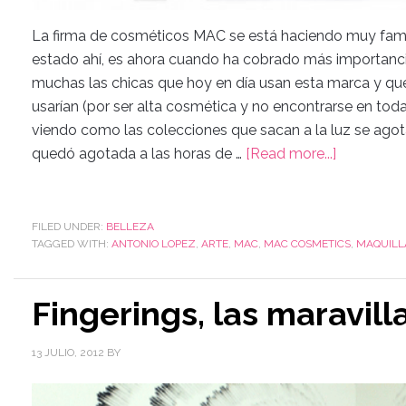
La firma de cosméticos MAC se está haciendo muy famos
estado ahí, es ahora cuando ha cobrado más importancia
muchas las chicas que hoy en día usan esta marca y que
usarían (por ser alta cosmética y no encontrarse en tod
viendo como las colecciones que sacan a la luz se ago
quedó agotada a las horas de …
[Read more...]
FILED UNDER:
BELLEZA
TAGGED WITH:
ANTONIO LOPEZ
,
ARTE
,
MAC
,
MAC COSMETICS
,
MAQUILL
Fingerings, las maravill
13 JULIO, 2012
BY