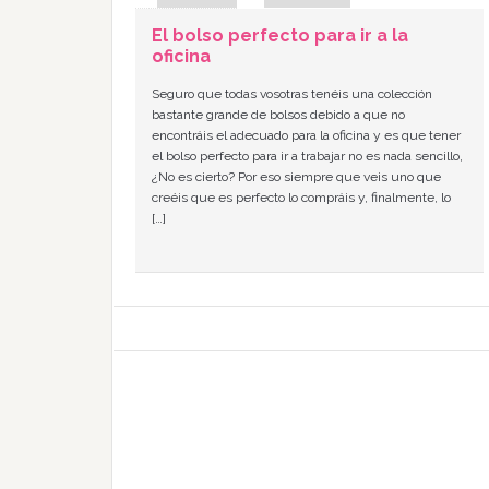
El bolso perfecto para ir a la
oficina
Seguro que todas vosotras tenéis una colección
bastante grande de bolsos debido a que no
encontráis el adecuado para la oficina y es que tener
el bolso perfecto para ir a trabajar no es nada sencillo,
¿No es cierto? Por eso siempre que veis uno que
creéis que es perfecto lo compráis y, finalmente, lo
[…]