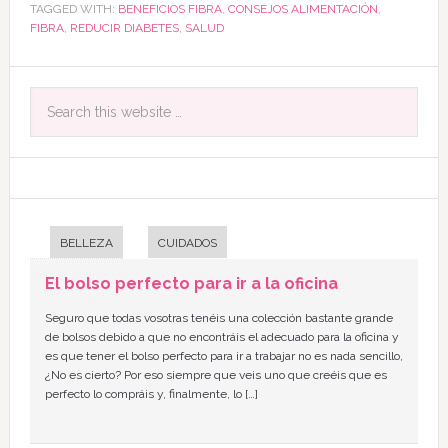
TAGGED WITH:
BENEFICIOS FIBRA
,
CONSEJOS ALIMENTACIÓN
,
FIBRA
,
REDUCIR DIABETES
,
SALUD
BELLEZA
CUIDADOS
El bolso perfecto para ir a la oficina
Seguro que todas vosotras tenéis una colección bastante grande
de bolsos debido a que no encontráis el adecuado para la oficina y
es que tener el bolso perfecto para ir a trabajar no es nada sencillo,
¿No es cierto? Por eso siempre que veis uno que creéis que es
perfecto lo compráis y, finalmente, lo […]