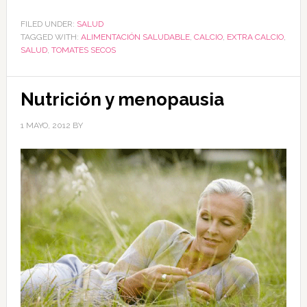
FILED UNDER:
SALUD
TAGGED WITH:
ALIMENTACIÓN SALUDABLE
,
CALCIO
,
EXTRA CALCIO
,
SALUD
,
TOMATES SECOS
Nutrición y menopausia
1 MAYO, 2012
BY