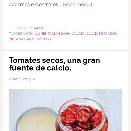
podemos encontrarlos …
[Read more...]
FILED UNDER:
SALUD
TAGGED WITH:
ALIMENTACIÓN SANA
,
CALCIO
,
CALCIO PESCADOS
,
DIETA VARIADA
,
LACTEOS
Tomates secos, una gran
fuente de calcio.
2 MAYO, 2013
BY