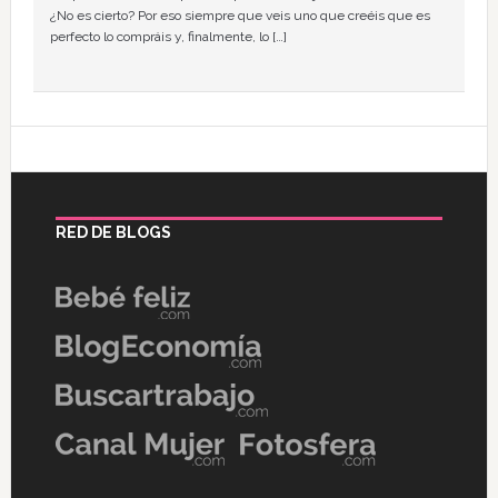
¿No es cierto? Por eso siempre que veis uno que creéis que es
perfecto lo compráis y, finalmente, lo […]
RED DE BLOGS