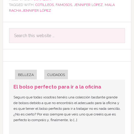
TAGGED WITH:
COTILLEOS
,
FAMOSOS
,
JENNIFER LÓPEZ
,
MALA
RACHA JENNIFER LÓPEZ
BELLEZA
CUIDADOS
El bolso perfecto para ir a la oficina
Seguro que todas vosotras tenéis una colección bastante grande
de bolsos debido a que no encontráis el adecuado para la oficina y
es que tener el bolso perfecto para ir a trabajar no es nada sencillo,
¿No es cierto? Por eso siempre que veis uno que creéis que es
perfecto lo compráis y, finalmente, lo […]