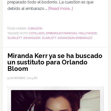
preparado todo el bodorrio. La cuestión es que
debido al embarazo …
[Read more...]
FILED UNDER:
CORAZÓN
TAGGED WITH:
COTILLEOS
,
EMBARAZO FAMOSAS
,
HOLLYWOOD
,
SCARLETT JOHANSSON
,
SCARLETT JOHANSSON EMBARAZO
Miranda Kerr ya se ha buscado
un sustituto para Orlando
Bloom
9 DICIEMBRE, 2013
BY