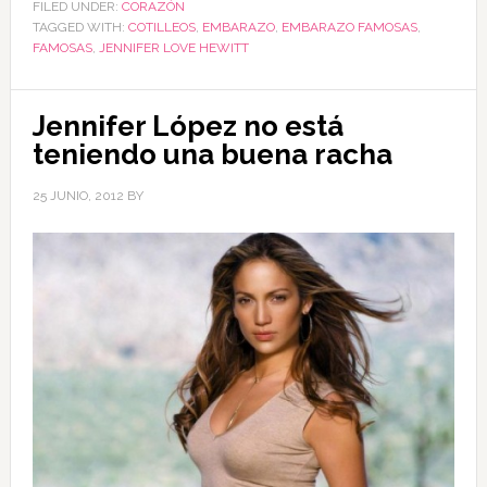
FILED UNDER:
CORAZÓN
TAGGED WITH:
COTILLEOS
,
EMBARAZO
,
EMBARAZO FAMOSAS
,
FAMOSAS
,
JENNIFER LOVE HEWITT
Jennifer López no está
teniendo una buena racha
25 JUNIO, 2012
BY