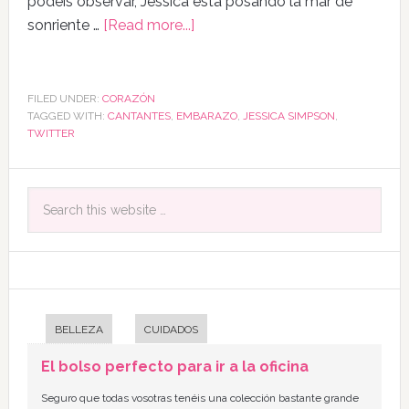
podéis observar, Jessica está posando la mar de
sonriente …
[Read more...]
FILED UNDER:
CORAZÓN
TAGGED WITH:
CANTANTES
,
EMBARAZO
,
JESSICA SIMPSON
,
TWITTER
BELLEZA
CUIDADOS
El bolso perfecto para ir a la oficina
Seguro que todas vosotras tenéis una colección bastante grande