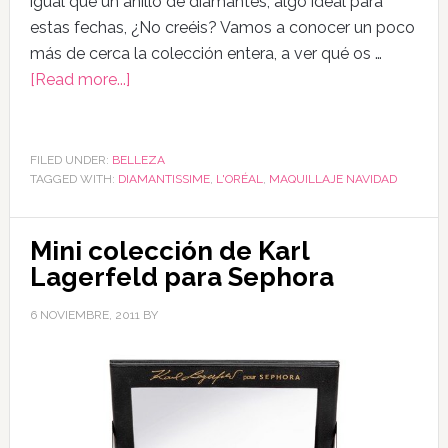
igual que un anillo de diamantes, algo ideal para
estas fechas, ¿No creéis? Vamos a conocer un poco
más de cerca la colección entera, a ver qué os …
[Read more...]
FILED UNDER:
BELLEZA
TAGGED WITH:
DIAMANTISSIME
,
L'ORÉAL
,
MAQUILLAJE NAVIDAD
Mini colección de Karl
Lagerfeld para Sephora
6 NOVIEMBRE, 2011
BY