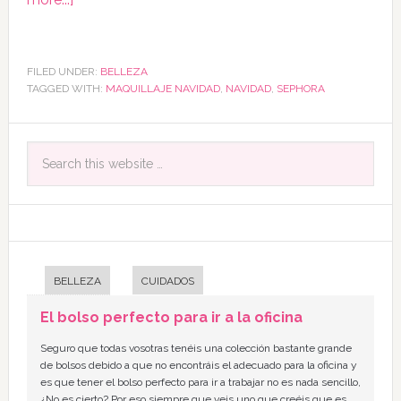
FILED UNDER:
BELLEZA
TAGGED WITH:
MAQUILLAJE NAVIDAD
,
NAVIDAD
,
SEPHORA
BELLEZA
CUIDADOS
El bolso perfecto para ir a la oficina
Seguro que todas vosotras tenéis una colección bastante grande
de bolsos debido a que no encontráis el adecuado para la oficina y
es que tener el bolso perfecto para ir a trabajar no es nada sencillo,
¿No es cierto? Por eso siempre que veis uno que creéis que es