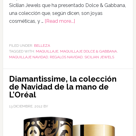
Sicilian Jewels que ha presentado Dolce & Gabbana,
una colección que, según dicen, son joyas
cosméticas, y …
[Read more...]
FILED UNDER:
BELLEZA
TAGGED WITH:
MAQUILLAJE
,
MAQUILLAJE DOLCE & GABBANA
,
MAQUILLAJE NAVIDAD
,
REGALOS NAVIDAD
,
SICILIAN JEWELS
Diamantissime, la colección
de Navidad de la mano de
L’Oréal
13 DICIEMBRE, 2012
BY