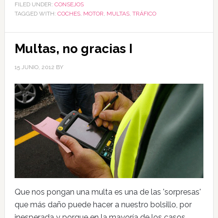
FILED UNDER:
CONSEJOS
TAGGED WITH:
COCHES
,
MOTOR
,
MULTAS
,
TRÁFICO
Multas, no gracias I
15 JUNIO, 2012
BY
Que nos pongan una multa es una de las 'sorpresas'
que más daño puede hacer a nuestro bolsillo, por
inesperada y porque en la mayoría de los casos