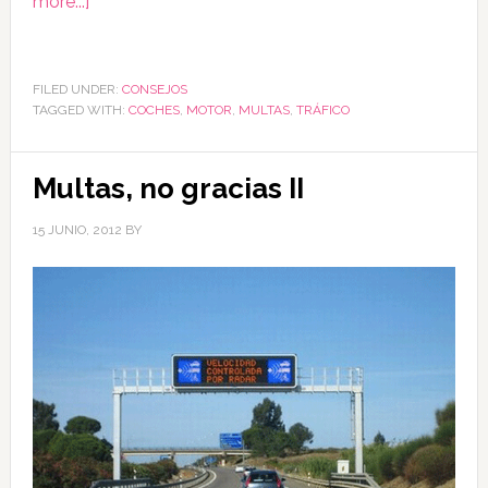
more...]
FILED UNDER:
CONSEJOS
TAGGED WITH:
COCHES
,
MOTOR
,
MULTAS
,
TRÁFICO
Multas, no gracias II
15 JUNIO, 2012
BY