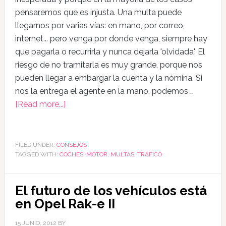
pensaremos que es injusta. Una multa puede
llegarnos por varias vías: en mano, por correo,
internet... pero venga por donde venga, siempre hay
que pagarla o recurrirla y nunca dejarla 'olvidada'. El
riesgo de no tramitarla es muy grande, porque nos
pueden llegar a embargar la cuenta y la nómina. Si
nos la entrega el agente en la mano, podemos …
[Read more...]
FILED UNDER:
CONSEJOS
TAGGED WITH:
COCHES
,
MOTOR
,
MULTAS
,
TRÁFICO
El futuro de los vehículos está
en Opel Rak-e II
15 JUNIO, 2012
BY