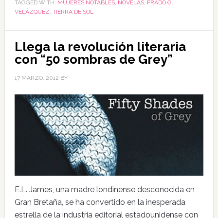
TAGGED WITH:
MUJERES NOTABLES
,
NOVELAS
,
PRADO G.
VELÁZQUEZ
,
TIERRA DE SOL
Llega la revolución literaria
con “50 sombras de Grey”
17 MARZO, 2012
BY
E.L. James, una madre londinense desconocida en
Gran Bretaña, se ha convertido en la inesperada
estrella de la industria editorial estadounidense con